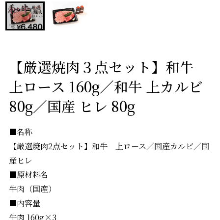
【厳選焼肉３点セット】和牛
上ロース 160g／和牛 上カルビ
80g／国産 ヒレ 80g
■名称
【厳選焼肉2点セット】和牛 上ロース／国産カルビ／国
産ヒレ
■原材料名
牛肉（国産）
■内容量
牛肉 160g×3