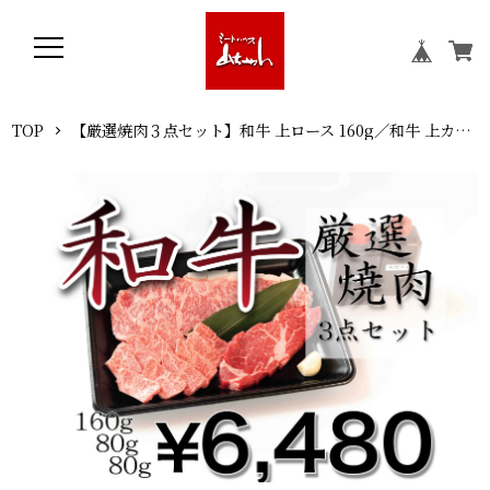
TOP
【厳選焼肉３点セット】和牛 上ロース 160g／和牛 上カルビ 80g／国産 ヒレ 80g